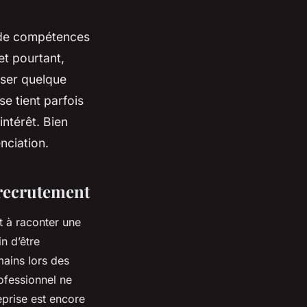
e de compétences
et pourtant,
sser quelque
e tient parfois
intérêt. Bien
nciation.
 recrutement
t à raconter une
in d’être
mains lors des
ofessionnel ne
eprise est encore