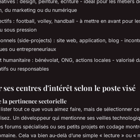
éatives : design, peinture, écriture - idéal pour les métiers d
, du marketing ou du numérique
llectifs : football, volley, handball - à mettre en avant pour l
ou sous pression
sonnels (side-projects) : site web, application, blog - incon
ques ou entrepreneuriaux
humanitaire : bénévolat, ONG, actions locales - valorisé d
tifs ou responsables
 ses centres d'intérêt selon le poste visé
 la pertinence sectorielle
e lister tout ce que vous aimez faire, mais de sélectionner ce
isez. Un développeur qui mentionne ses veilles technologiq
es forums spécialisés ou ses petits projets en codage mont
omaine. Cela va bien au-delà d’une simple « lecture » ou « n