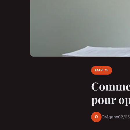
EMPLOI
Comment
pour op
O
Orégane
02/05