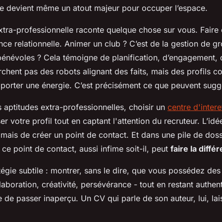
tie devient même un atout majeur pour occuper l’espace.
xtra-professionnelle raconte quelque chose sur vous. Faire 
ce relationnelle. Animer un club ? C’est de la gestion de g
névoles ? Cela témoigne de planification, d’engagement, d
rchent pas des robots alignant des faits, mais des profils 
apporter une énergie. C’est précisément ce que peuvent suggé
s aptitudes extra-professionnelles, choisir un
centre d'intere
 votre profil tout en captant l'attention du recruteur. L’idé
 mais de créer un point de contact. Et dans une pile de doss
ce point de contact, aussi infime soit-il, peut
faire la diffé
ratégie subtile : montrer, sans le dire, que vous possédez de
laboration, créativité, persévérance - tout en restant authe
 de passer inaperçu. Un CV qui parle de son auteur, lui, lai