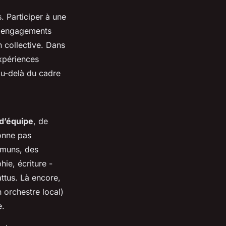
s. Participer à une
es engagements
n collective. Dans
xpériences
au-delà du cadre
 d’équipe
, de
ionne pas
ommuns, des
ie, écriture -
attus. Là encore,
n orchestre local)
e.