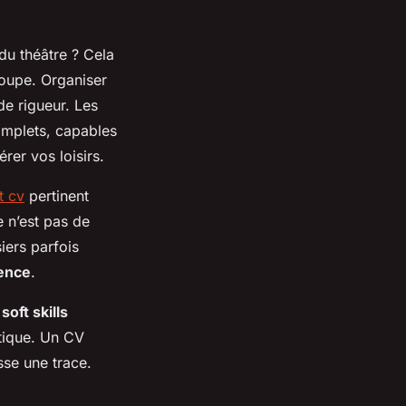
du théâtre ? Cela
roupe. Organiser
e rigueur. Les
complets, capables
rer vos loisirs.
t cv
pertinent
e n’est pas de
iers parfois
rence
.
s
soft skills
ntique. Un CV
sse une trace.