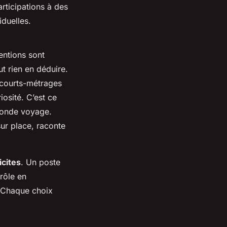
rticipations à des
iduelles.
entions sont
t rien en déduire.
e courts-métrages
iosité. C’est ce
 monde voyage.
sur place, raconte
icites
. Un poste
rôle en
. Chaque choix