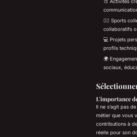
🎨 Activités cr
communication
🏃‍♂️ Sports co
collaboratifs 
💻 Projets per
profils techni
🌍 Engagement 
sociaux, éduca
Sélectionner
L'importance de
Il ne s’agit pas d
métier que vous v
contributions à d
réelle pour son d