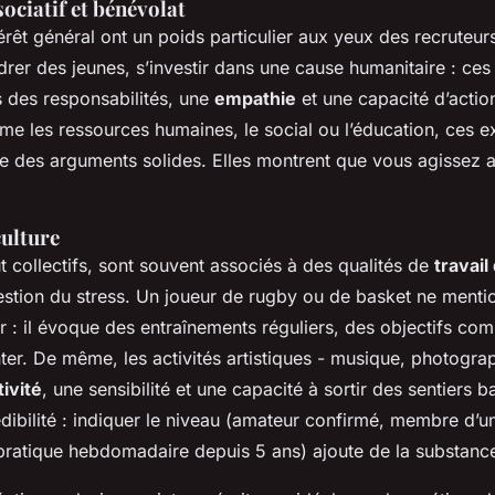
ciatif et bénévolat
térêt général ont un poids particulier aux yeux des recruteur
drer des jeunes, s’investir dans une cause humanitaire : c
s des responsabilités, une
empathie
et une capacité d’actio
e les ressources humaines, le social ou l’éducation, ces e
 des arguments solides. Elles montrent que vous agissez 
culture
t collectifs, sont souvent associés à des qualités de
travail
gestion du stress. Un joueur de rugby ou de basket ne ment
ir : il évoque des entraînements réguliers, des objectifs c
ter. De même, les activités artistiques - musique, photograph
tivité
, une sensibilité et une capacité à sortir des sentiers b
crédibilité : indiquer le niveau (amateur confirmé, membre d’u
pratique hebdomadaire depuis 5 ans) ajoute de la substanc