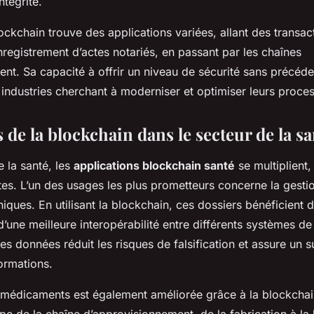
ntégrité.
ockchain trouve des applications variées, allant des transac
registrement d’actes notariés, en passant par les chaînes
nt. Sa capacité à offrir un niveau de sécurité sans précédent
s industries cherchant à moderniser et optimiser leurs proce
 de la blockchain dans le secteur de la sa
e la santé, les
applications blockchain santé
se multiplient
tes. L’un des usages les plus prometteurs concerne la gesti
iques. En utilisant la blockchain, ces dossiers bénéficient 
d’une meilleure interopérabilité entre différents systèmes de
es données réduit les risques de falsification et assure un su
ormations.
s médicaments est également améliorée grâce à la blockchai
pe de la chaîne d’approvisionnement, de la fabrication à la l