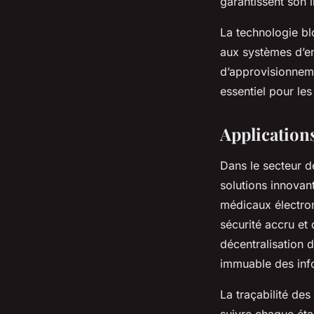
garantissent son i
La technologie bl
aux systèmes d’en
d’approvisionneme
essentiel pour le
Applications
Dans le secteur d
solutions innovan
médicaux électron
sécurité accru et 
décentralisation d
immuable des inf
La traçabilité de
suivre chaque éta