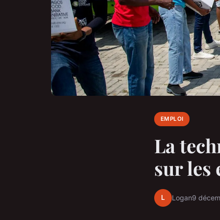
EMPLOI
La tech
sur les
L
Logan
9 décem