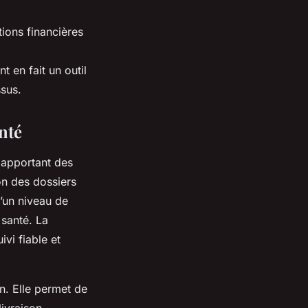
tions financières
 en fait un outil
ssus.
nté
, apportant des
on des dossiers
d’un niveau de
 santé. La
ivi fiable et
n. Elle permet de
ivraison,