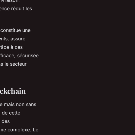
ence réduit les
 constitue une
ents, assure
râce à ces
fficace, sécurisée
s le secteur
ockchain
se mais non sans
n
de cette
s des
tème complexe. Le