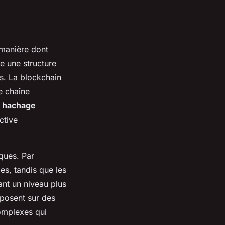
 manière dont
e une structure
s. La blockchain
e chaîne
n
hachage
ctive
iques. Par
es, tandis que les
ant un niveau plus
posent sur des
omplexes qui