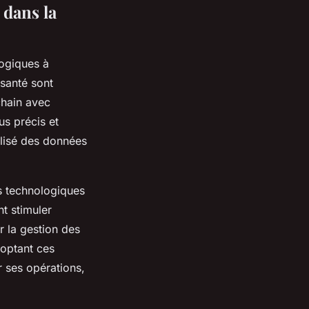
 dans la
logiques à
 santé sont
chain avec
us précis et
alisé des données
s technologiques
nt stimuler
r la gestion des
doptant ces
r ses opérations,