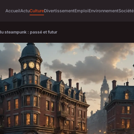
Accueil
Actu
Culture
Divertissement
Emploi
Environnement
Société
du steampunk : passé et futur