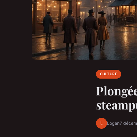
CULTURE
Plongée
steampu
L
Logan
7 décem