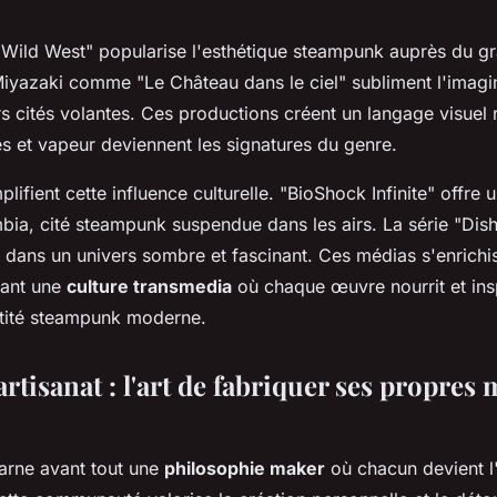
Wild West" popularise l'esthétique steampunk auprès du gr
Miyazaki comme "Le Château dans le ciel" subliment l'imagi
urs cités volantes. Ces productions créent un langage visuel 
s et vapeur deviennent les signatures du genre.
lifient cette influence culturelle. "BioShock Infinite" offre
bia, cité steampunk suspendue dans les airs. La série "Di
e dans un univers sombre et fascinant. Ces médias s'enrichi
éant une
culture transmedia
où chaque œuvre nourrit et insp
ntité steampunk moderne.
artisanat : l'art de fabriquer ses propres 
arne avant tout une
philosophie maker
où chacun devient l'