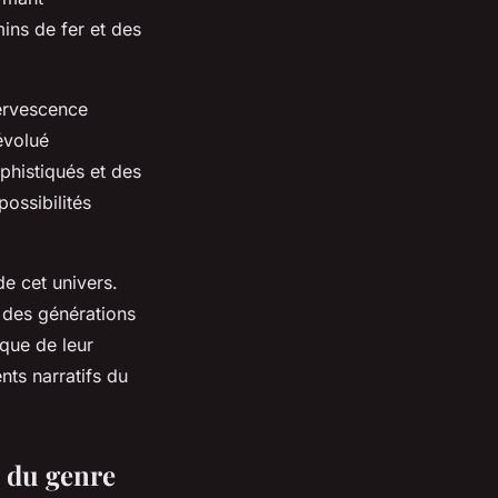
ins de fer et des
fervescence
évolué
phistiqués et des
ossibilités
de cet univers.
é des générations
ique de leur
nts narratifs du
s du genre