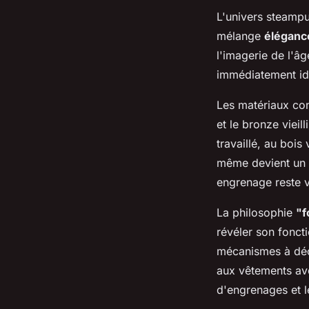
L'univers steampu
mélange
éléganc
l'imagerie de l'â
immédiatement ide
Les matériaux cons
et le bronze vieil
travaillé, au bois
même devient un 
engrenage reste v
La philosophie
"f
révéler son fonct
mécanismes à déco
aux vêtements ave
d'engrenages et le