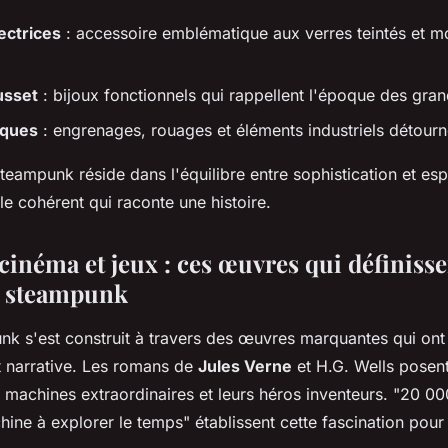
ectrices
: accessoire emblématique aux verres teintés et m
usset
: bijoux fonctionnels qui rappellent l'époque des gran
iques
: engrenages, rouages et éléments industriels détour
steampunk réside dans l'équilibre entre sophistication et esp
e cohérent qui raconte une histoire.
 cinéma et jeux : ces œuvres qui définiss
e steampunk
nk s'est construit à travers des œuvres marquantes qui on
et narrative. Les romans de
Jules Verne
et H.G. Wells posent
s machines extraordinaires et leurs héros inventeurs. "20 00
ine à explorer le temps" établissent cette fascination pour