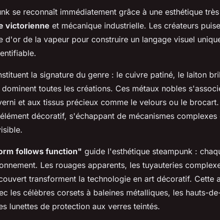
nk se reconnaît immédiatement grâce à une esthétique très 
e victorienne
et mécanique industrielle. Les créateurs puis
ge d'or de la vapeur pour construire un langage visuel uniqu
ntifiable.
tituent la signature du genre : le cuivre patiné, le laiton bril
li dominent toutes les créations. Ces métaux nobles s'associ
 verni et aux tissus précieux comme le velours ou le brocart.
élément décoratif, s'échappant de mécanismes complexes
isible.
orm follows function"
guide l'esthétique steampunk : chaqu
ionnement. Les rouages apparents, les tuyauteries complexe
uvert transforment la technologie en art décoratif. Cette
c les célèbres corsets à baleines métalliques, les hauts-d
s lunettes de protection aux verres teintés.