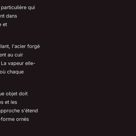
particulière qui
ent dans
e et
lant, l'acier forgé
ent au cuir
 La vapeur elle-
 où chaque
e objet doit
s et les
 approche s'étend
e-forme ornés