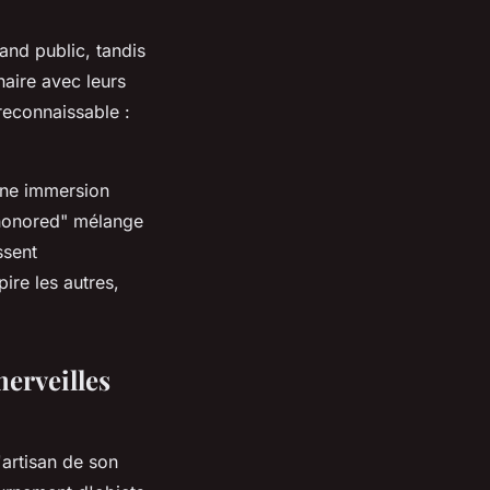
and public, tandis
naire avec leurs
reconnaissable :
 une immersion
shonored" mélange
ssent
ire les autres,
merveilles
artisan de son