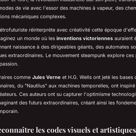
modes de vie avec l'essor des machines à vapeur, des chem
tions mécaniques complexes.
étrofuturiste réinterprète avec créativité cette époque d'ef
maginez un monde où les
inventions victoriennes
auraient 
nant naissance à des dirigeables géants, des automates so
es extraordinaires. Le mouvement steampunk explore ces p
 passion.
téraires comme
Jules Verne
et H.G. Wells ont jeté les bases 
onnaires, du "Nautilus" aux machines temporelles, ont inspir
créateurs. Ces auteurs ont su capturer l'optimisme technolog
aginant des futurs extraordinaires, créant ainsi les fondeme
mporain.
onnaître les codes visuels et artistique