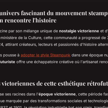
'univers fascinant du mouvement steam
n rencontre l'histoire
cine par son mélange unique de
nostalgie victorienne
et d
le ministère de la Culture, cette communauté a progressé d
, attirant créateurs, lecteurs et passionnés d'histoire altern
us pousse à
adopter le style Steampunk
dans une époque nu
uturiste
offre une échappatoire créative où l'artisanat renc
 victoriennes de cette esthétique rétrofu
e ses racines dans l'
époque victorienne
, cette période f
nique marquée par des transformations sociales et technolog
837 et 1901, la révolution industrielle bat son plein, transf