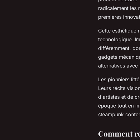
radicalement les 
premières innova
Cette esthétique r
technologique. I
différemment, don
gadgets mécaniqu
alternatives avec
Les pionniers lit
Leurs récits visi
d'artistes et de 
époque tout en im
steampunk conte
Comment rec