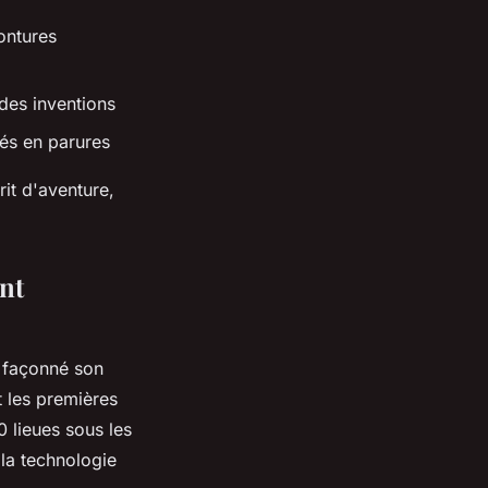
ontures
des inventions
nés en parures
rit d'aventure,
ent
t façonné son
 les premières
0 lieues sous les
 la technologie