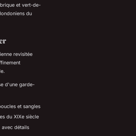
brique et vert-de-
 londoniens du
er
ienne revisitée
ffinement
le.
se d'une garde-
oucles et sangles
es du XIXe siècle
 avec détails