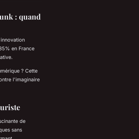
punk : quand
'innovation
e 35% en France
ative.
mérique ? Cette
ontre l'imaginaire
turiste
ascinante de
iques sans
ormant