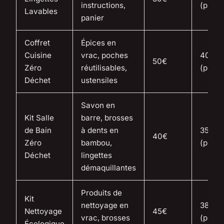
instructions,
(promo
Lavables
panier
Coffret
Épices en
Cuisine
vrac, poches
40€
50€
Zéro
réutilisables,
(promo
Déchet
ustensiles
Savon en
Kit Salle
barre, brosses
de Bain
à dents en
35€
40€
Zéro
bambou,
(promo
Déchet
lingettes
démaquillantes
Produits de
Kit
nettoyage en
38€
Nettoyage
45€
vrac, brosses
(promo
Écologique